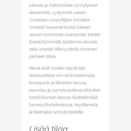
lukoista ja mahdollistaa synnytyksen
etenemistä, syntymistä uuteen.
Uudelleen synnyttäjien kohdalla
monesti nousevat huolet tulevan
vauvan isoimmista sisaruksista, heidän
itsenäistymisestä, käytännön asioista
sekä omasta riittävyydestä isomman
perheen äitinä.
Nämä asiat voidaan käydä läpi
raskausaikana mm keskustelemalla
kumppanin ja läheisten kanssa,
neuvolan ja synnytyspelkopoliklinikan
henkilökunnan kanssa; käsittelemällä
tunnevyöhyketerapissa, kirjoittamalla
ja tekemällä synnytystaidetta.
Lisää tilaa