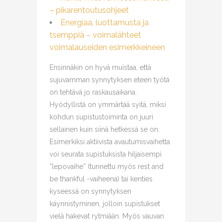
– pikarentoutusohjeet
Energiaa, luottamusta ja
tsemppiä – voimalähteet
voimalauseiden esimerkkeineen
Ensinnäkin on hyvä muistaa, että
sujuvamman synnytyksen eteen työtä
on tehtävä jo raskausaikana.
Hyödyllistä on ymmärtää syitä, miksi
kohdun supistustoiminta on juuri
sellainen kuin siinä hetkessä se on.
Esimerkiksi aktiivista avautumisvaihetta
voi seurata supistuksista hiljaisempi
”lepovaihe” (tunnettu myös rest and
be thankful -vaiheena) tai kenties
kyseessä on synnytyksen
käynnistyminen, jolloin supistukset
vielä hakevat rytmiään. Myös vauvan