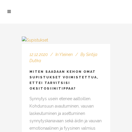
12.12.2020
In
Yleinen
By
Sintija
Dutka
MITEN SAADAAN KEHON OMAT
SUPISTUKSET VOIMISTETTUA,
ETTEI TARVITSISI
OKSITOSIINITIPPAA?
Synnytys usein etenee aaltoillen.
Kohdunsuun avautuminen, vauvan
laskeutuminen ja asettuminen
synnytyskanavaan sekä äidin ja vauvan
emotionaalinen ja fyysinen valmius