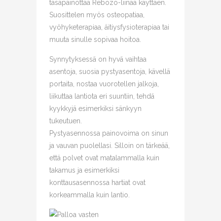
tasapainottaa Rebozo-liinaa käyttäen.
Suosittelen myös osteopatiaa,
vyöhyketerapiaa, äitiysfysioterapiaa tai
muuta sinulle sopivaa hoitoa.
Synnytyksessä on hyvä vaihtaa
asentoja, suosia pystyasentoja, kävellä
portaita, nostaa vuorotellen jalkoja,
liikuttaa lantiota eri suuntiin, tehdä
kyykkyjä esimerkiksi sänkyyn
tukeutuen.
Pystyasennossa painovoima on sinun
ja vauvan puolellasi. Silloin on tärkeää,
että polvet ovat matalammalla kuin
takamus ja esimerkiksi
konttausasennossa hartiat ovat
korkeammalla kuin lantio.