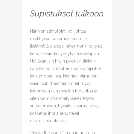
Supistukset tulkoon
Nännien stimulointi voi johtaa
mielihyvän kokemukseenm ja
lisäämällä oksitosiinihormonin eritystä
kehossa viedä synnytystä eteenpäin.
Hellävaraisin hitain pyörivin liikkein
nännejä voi stimuloida synnyttäjä itse
tai kumppaninsa. Nännien stimulointi
ikään kuin ”herättää” rinnat myös
käynnistämään maidon tuotantoa ja
siten valmistaa imetykseen. Myös
suuteleminen, hyväily ja varma kevyt
kosketus iholla tehostavat
oksitosiinituotantoa.
”Shake the apple”, mahan nosto ja