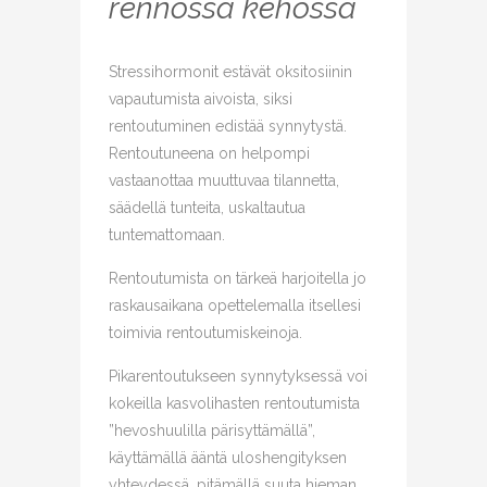
rennossa kehossa
Stressihormonit estävät oksitosiinin
vapautumista aivoista, siksi
rentoutuminen edistää synnytystä.
Rentoutuneena on helpompi
vastaanottaa muuttuvaa tilannetta,
säädellä tunteita, uskaltautua
tuntemattomaan.
Rentoutumista on tärkeä harjoitella jo
raskausaikana opettelemalla itsellesi
toimivia rentoutumiskeinoja.
Pikarentoutukseen synnytyksessä voi
kokeilla kasvolihasten rentoutumista
”hevoshuulilla pärisyttämällä”,
käyttämällä ääntä uloshengityksen
yhteydessä, pitämällä suuta hieman