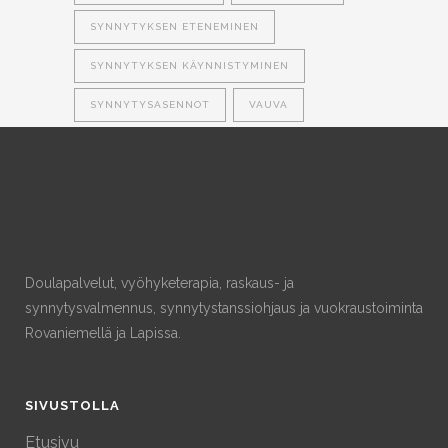
SYNNYTYKSEN ETENEMINEN
SYNNYTYKSEN KÄYNNISTYMINEN
SYNNYTYSASENNOT
VAUVA
Doulapalvelut, vyöhyketerapia, raskaus- ja
synnytysvalmennus, synnytystanssiohjaus ja vuokraustoiminta
Rovaniemellä ja Lapissa.
SIVUSTOLLA
Etusivu