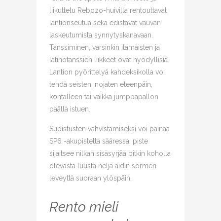
liikuttelu Rebozo-huivilla rentouttavat
lantionseutua sekä edistävät vauvan
laskeutumista synnytyskanavaan.
Tanssiminen, varsinkin itämäisten ja
latinotanssien liikkeet ovat hyödyllisiä.
Lantion pyörittelyä kahdeksikolla voi
tehdä seisten, nojaten eteenpäin,
kontalleen tai vaikka jumppapallon
päällä istuen.
Supistusten vahvistamiseksi voi painaa
SP6 -akupistettä sääressä: piste
sijaitsee nilkan sisäsyrjää pitkin koholla
olevasta luusta neljä äidin sormen
leveyttä suoraan ylöspäin.
Rento mieli