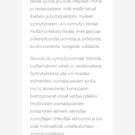
tärkeä syödä ja juoda riittävästi. Pohdi
jo raskausaikana, mitä eväitä haluat
itsellesi ja kumppanillesi mukaan
synnytykseen. Jos synnytys kestää,
mutta ruokahalu häviää, energiaa saa
sokeripitoisista juomista ja pirtelöistä,
kookosvedestä, hunajasta, suklaasta.
Sinussa on synnytysvoimaa! Vahvista
luottamuksesi siihen jo raskausaikana.
Synnytyksessä sitä voi muistaa
esimerkiksi voimalauseiden avulla,
myös läsnäolevan kumppanin
tsemppisanat voivat kantaa pitkälle.
Positiivisten voimalauseiden
toistaminen ääneen vahvistaa
synnyttäjän yhteyttää kehoonsa ja luo
lisää motivaatiota uskaltautumaan
synnytysmatkalle.