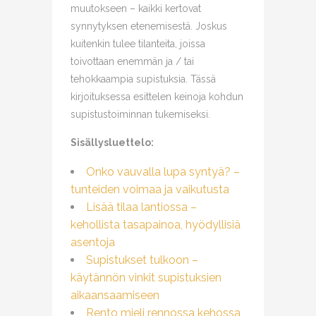
muutokseen – kaikki kertovat
synnytyksen etenemisestä. Joskus
kuitenkin tulee tilanteita, joissa
toivottaan enemmän ja / tai
tehokkaampia supistuksia. Tässä
kirjoituksessa esittelen keinoja kohdun
supistustoiminnan tukemiseksi.
Sisällysluettelo:
Onko vauvalla lupa syntyä? –
tunteiden voimaa ja vaikutusta
Lisää tilaa lantiossa –
kehollista tasapainoa, hyödyllisiä
asentoja
Supistukset tulkoon –
käytännön vinkit supistuksien
aikaansaamiseen
Rento mieli rennossa kehossa