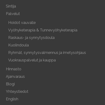
Sintija
Palvelut
Hoidot vauvalle
Vyöhyketerapia & Tunnevyöhyketerapia
Raskaus- ja synnytysdoula
Kuolindoula
Ryhmät, synnytysvalmennus ja imetysohjaus
Vuokrauspalvelut ja kauppa
Hinnasto
Ajanvaraus
Blogi
Yhteystiedot
English