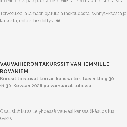
Iltoihin on vapaa pääsy, eikä erillistä ilmoittautumista tarvita.
Tervetuloa jakamaan ajatuksia raskaudesta, synnytyksestä ja
kaikesta, mitä siihen liittyy! ❤️
VAUVAHIERONTAKURSSIT VANHEMMILLE
ROVANIEMI
Kurssit toistuvat kerran kuussa torstaisin klo 9:30-
11:30. Kevään 2026 päivämäärät tulossa.
Osallistut kurssille yhdessä vauvasi kanssa (ikäsuositus
6vk+).