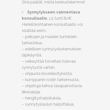
Sinä päätät, mistä keskustelemme!
Synnytykseen valmentava
konsultaatio
, 1,5 tunti 80€
Henkilökohtainen konsultaatio voi
sisältää esim.:
– pelkojen ja muiden tunteiden
tarkastelua,
– edellisen synnytyskokemuksen
läpikäyntiä,
– selkeyttää toiveitasi tulevaa
synnytystä varten,
– ohjausta kivunlievityksistä,
– kumppanin roolin tarkennusta,
– ohjattuja kehoa tasapainottavia
liikesarjoja,
– hengitysharjoituksia,
– synnytyslaulun harjoittelua.