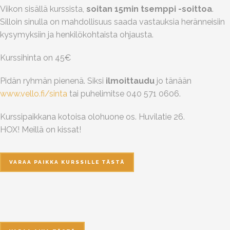
Viikon sisällä kurssista,
soitan 15min tsemppi -soittoa
.
Silloin sinulla on mahdollisuus saada vastauksia heränneisiin
kysymyksiin ja henkilökohtaista ohjausta.
Kurssihinta on 45€
Pidän ryhmän pienenä. Siksi
ilmoittaudu
jo tänään
www.vello.fi/sinta
tai puhelimitse 040 571 0606.
Kurssipaikkana kotoisa olohuone os. Huvilatie 26.
HOX! Meillä on kissat!
VARAA PAIKKA KURSSILLE TÄSTÄ