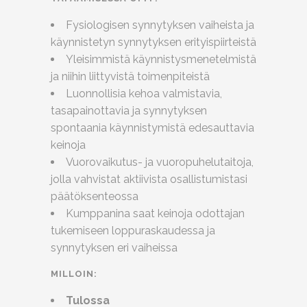
Fysiologisen synnytyksen vaiheista ja
käynnistetyn synnytyksen erityispiirteistä
Yleisimmistä käynnistysmenetelmistä
ja niihin liittyvistä toimenpiteistä
Luonnollisia kehoa valmistavia,
tasapainottavia ja synnytyksen
spontaania käynnistymistä edesauttavia
keinoja
Vuorovaikutus- ja vuoropuhelutaitoja,
jolla vahvistat aktiivista osallistumistasi
päätöksenteossa
Kumppanina saat keinoja odottajan
tukemiseen loppuraskaudessa ja
synnytyksen eri vaiheissa
MILLOIN:
Tulossa