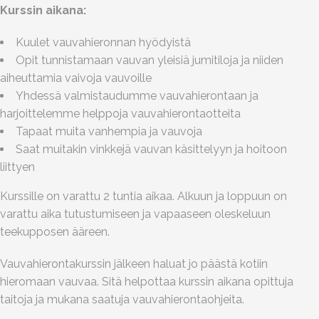
Kurssin aikana:
Kuulet vauvahieronnan hyödyistä
Opit tunnistamaan vauvan yleisiä jumitiloja ja niiden
aiheuttamia vaivoja vauvoille
Yhdessä valmistaudumme vauvahierontaan ja
harjoittelemme helppoja vauvahierontaotteita
Tapaat muita vanhempia ja vauvoja
Saat muitakin vinkkejä vauvan käsittelyyn ja hoitoon
liittyen
Kurssille on varattu 2 tuntia aikaa. Alkuun ja loppuun on
varattu aika tutustumiseen ja vapaaseen oleskeluun
teekupposen ääreen.
Vauvahierontakurssin jälkeen haluat jo päästä kotiin
hieromaan vauvaa. Sitä helpottaa kurssin aikana opittuja
taitoja ja mukana saatuja vauvahierontaohjeita.