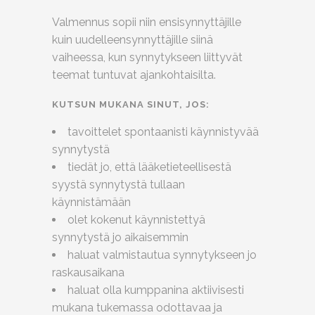
Valmennus sopii niin ensisynnyttäjille
kuin uudelleensynnyttäjille siinä
vaiheessa, kun synnytykseen liittyvät
teemat tuntuvat ajankohtaisilta.
KUTSUN MUKANA SINUT, JOS:
tavoittelet spontaanisti käynnistyvää
synnytystä
tiedät jo, että lääketieteellisestä
syystä synnytystä tullaan
käynnistämään
olet kokenut käynnistettyä
synnytystä jo aikaisemmin
haluat valmistautua synnytykseen jo
raskausaikana
haluat olla kumppanina aktiivisesti
mukana tukemassa odottavaa ja