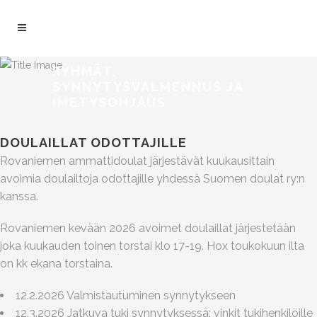
RYHMÄT,
SYNNYTYSVALMENNUS JA
IMETYSOHJAUS
DOULAILLAT ODOTTAJILLE
Rovaniemen ammattidoulat järjestävät kuukausittain
avoimia doulailtoja odottajille yhdessä Suomen doulat ry:n
kanssa.
Rovaniemen kevään 2026 avoimet doulaillat järjestetään
joka kuukauden toinen torstai klo 17-19. Hox toukokuun ilta
on kk ekana torstaina.
12.2.2026 Valmistautuminen synnytykseen
12.3.2026 Jatkuva tuki synnytyksessä: vinkit tukihenkilöille