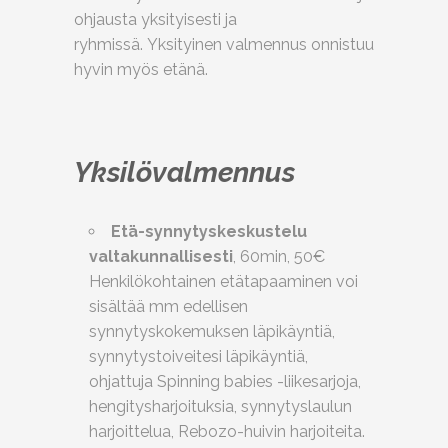
ohjausta yksityisesti ja
ryhmissä. Yksityinen valmennus onnistuu
hyvin myös etänä.
Yksilövalmennus
Etä-synnytyskeskustelu
valtakunnallisesti
, 60min, 50€
Henkilökohtainen etätapaaminen voi
sisältää mm edellisen
synnytyskokemuksen läpikäyntiä,
synnytystoiveitesi läpikäyntiä,
ohjattuja Spinning babies -liikesarjoja,
hengitysharjoituksia, synnytyslaulun
harjoittelua, Rebozo-huivin harjoiteita.