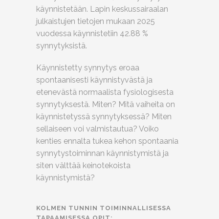
käynnistetään. Lapin keskussairaalan
julkaistujen tietojen mukaan 2025
vuodessa käynnistetiin 42.88 %
synnytyksistä.
Käynnistetty synnytys eroaa
spontaanisesti käynnistyvästä ja
etenevästä normaalista fysiologisesta
synnytyksestä. Miten? Mitä vaiheita on
käynnistetyssä synnytyksessä? Miten
sellaiseen voi valmistautua? Voiko
kenties ennalta tukea kehon spontaania
synnytystoiminnan käynnistymistä ja
siten välttää keinotekoista
käynnistymistä?
KOLMEN TUNNIN TOIMINNALLISESSA
TAPAAMISESSA OPIT: