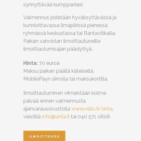
synnyttävää kumppaniasi
Valmennus pidetään hyväksyttävässä ja
kunnioittavassa ilmapiirissä pienessä
ryhmässä keskustassa tai Rantavitikalla.
Paikan vahvistan ilmoittautuneille
ilmoittautumisajan päädyttyä.
Hinta:
70 euroa
Maksu paikan päällä käteisellä,
MobilePayn siirrolla tai maksukortilla.
Ilmoittautuminen viimeistään kolme
päivää ennen valmennusta
ajanvaraussivustolla
www.vello.fi/sinta
,
viestillä
info@sinta.fi
tai 040 571 0606
ILMOITTAUDU