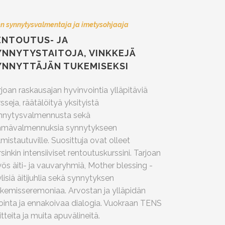
en synnytysvalmentaja ja imetysohjaaja
ENTOUTUS- JA
YNNYTYSTAITOJA, VINKKEJÄ
YNNYTTÄJÄN TUKEMISEKSI
rjoan raskausajan hyvinvointia ylläpitäviä
sseja, räätälöityä yksityistä
nnytysvalmennusta sekä
hmävalmennuksia synnytykseen
lmistautuville. Suosittuja ovat olleet
sinkin intensiiviset rentoutuskurssini. Tarjoan
ös äiti- ja vauvaryhmiä, Mother blessing -
lisiä äitijuhlia sekä synnytyksen
lkemisseremoniaa. Arvostan ja ylläpidän
ointa ja ennakoivaa dialogia. Vuokraan TENS
itteita ja muita apuvälineitä.