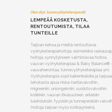
Olen dipl. tunnevyöhyketerapeutti
LEMPEÄÄ KOSKETUSTA,
RENTOUTUMISTA, TILAA
TUNTEILLE
Tarjoan kehoa ja mieltä rentouttavia
vyöhyketerapiahoitoja, esimerkiksi raskausaj
hoitoja, synnytykseen valmistavaa hoitoa,
vauvan vyöhyketerapiaa & Baby Balance® 
vauvahierontaa, tunnevyöhyketerapiaa ym.
Vyöhyketerapia sopii kaikenikäisille ja tarjoaa
tehokasta apua niska-hartiavaivoihin,
migreeniin, uniongelmiin, suolistovaivoihin,
koliikkiin, vauvan itkuisuuteen, erilaisiin
tulehduksiin, fyysisiin ja tunneperäisiin vaivoih
Hoitoja tarjoan myös kotikäynteinä.