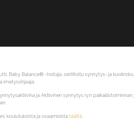
ti, Baby Balance® -hoitaja, sertifioitu synnytys- ja kuolindoul
a imetysohjaaja.
ytysaktiivina ja Aktiivinen synnytys ry:n paikallistoiminnan
een.
ni, koulutuksista ja osaamisista
täältä
.