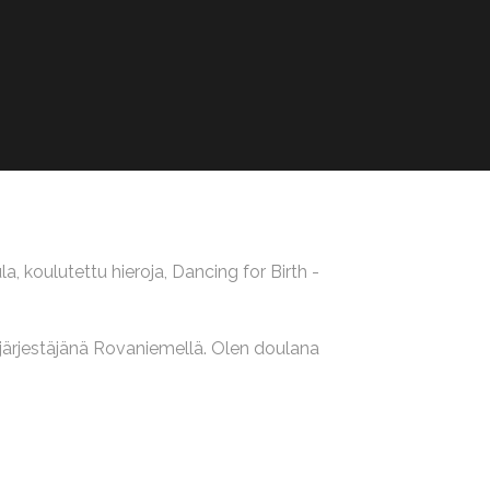
a, koulutettu hieroja, Dancing for Birth -
 järjestäjänä Rovaniemellä. Olen doulana