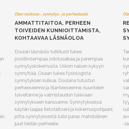
Olen raskaus-, synnytys- ja perhedoula
Ol
AMMATTITAITOA, PERHEEN
R
TOIVEIDEN KUNNIOITTAMISTA,
S
KOHTAAVAA LÄSNÄOLOA
S
Doulan läsnäolo tutkitusti tukee
Ta
an
positiivisempaa odotusaikaa ja parempaa
kur
synnytyskokemusta. Uskon naisen kykyyn
sy
–
synnyttää. Osaan tukea fysiologista
ry
synnytyksen kulkua. Doulana tutustun
va
perheeseenne ja tilanteeseenne, kuuntelen
var
toiveitanne ja valmistaudun tulevaan
my
synnytykseen kanssanne. Synnytyksessä
tyy
käytän laajaa tietotaitoani ja kokemuspohjaani,
su
in.
jotta synnytyksestä tulisi paras mahdollinen
av
juuri teidän perheelle.
-la